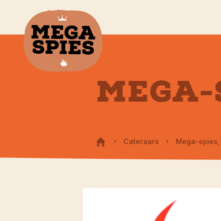
MEGA-
Cateraars
Mega-spies,