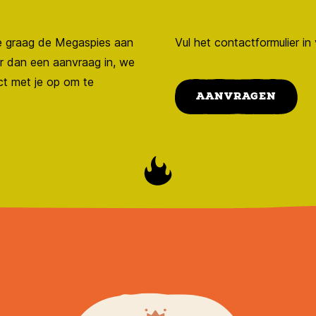
 je graag de Megaspies aan
Vul het contactformulier i
r dan een aanvraag in, we
ct met je op om te
AANVRAGEN